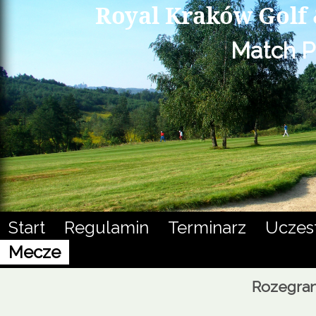
Royal Kraków Golf 
Match P
Start
Regulamin
Terminarz
Uczes
Mecze
Rozegra