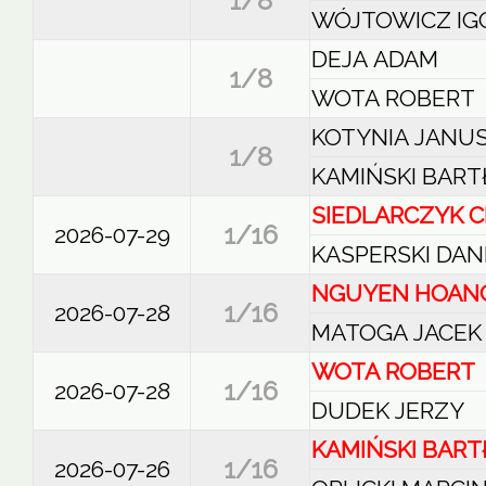
1/8
WÓJTOWICZ IG
DEJA ADAM
1/8
WOTA ROBERT
KOTYNIA JANU
1/8
KAMIŃSKI BART
SIEDLARCZYK 
1/16
2026-07-29
KASPERSKI DAN
NGUYEN HOAN
1/16
2026-07-28
MATOGA JACEK
WOTA ROBERT
1/16
2026-07-28
DUDEK JERZY
KAMIŃSKI BART
1/16
2026-07-26