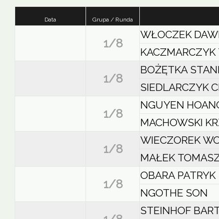
Data
Grupa / Runda
WŁOCZEK DAW
1/8
KACZMARCZYK
BOŻĘTKA STAN
1/8
SIEDLARCZYK 
NGUYEN HOAN
1/8
MACHOWSKI KR
WIECZOREK WO
1/8
MAŁEK TOMAS
OBARA PATRYK
1/8
NGOTHE SON
STEINHOF BAR